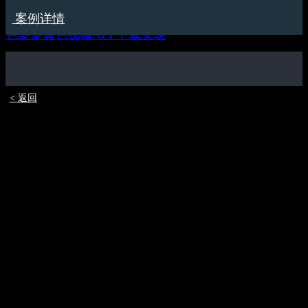
色多多在线下载,色多多视频在线观看,色多多下载污版,
案例详情
色多多黄色视频APP下载安装
< 返回