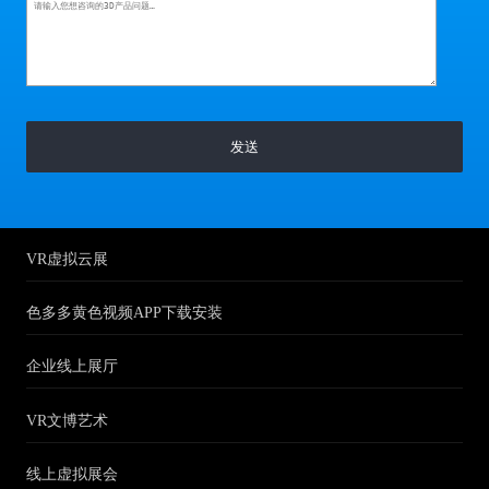
发送
VR虚拟云展
色多多黄色视频APP下载安装
企业线上展厅
VR文博艺术
线上虚拟展会