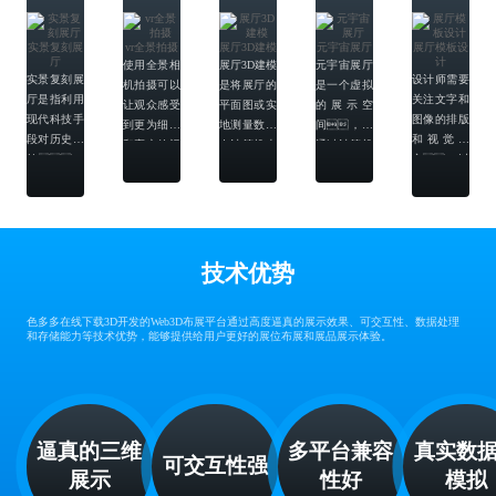
实景复刻展
vr全景拍摄
展厅3D建模
元宇宙展厅
展厅模板设
厅
计
使用全景相
展厅3D建模
元宇宙展厅
实景复刻展
设计师需要
机拍摄可以
是将展厅的
是一个虚拟
厅是指利用
关注文字和
让观众感受
平面图或实
的展示空
现代科技手
图像的排版
到更为细致
地测量数据
间，可
段对历史建
和视觉重
和宽广的视
在计算机上
通过计算机
筑、
心，以
觉体
进行建
和虚拟现实
文化遗址等
及空间的设
验，
模，
技术实
进行数字化
计和布
适用于旅
生成一个三
现。它
复
局。
游、房
维模
是一个架构
刻，
排版可以帮
产、景
型，
在区块链上
并通过虚拟
助网站访问
观等多种领
使色多多在
的、多
技术优势
现
者更好地理
域。
线下载可以
维
实、
解信息和产
拍摄时一般
通过虚拟现
度、
增强现实等
品，
色多多在线下载3D开发的Web3D布展平台通过高度逼真的展示效果、可交互性、数据处理
需要固定相
实的方式直
多媒体的展
和存储能力等技术优势，能够提供给用户更好的展位布展和展品展示体验。
技术手段呈
并向他们传
机并进行多
观地感受到
示和交互平
现给观众的
达信息的重
次拍
整个展厅的
台。这
展
要
摄，
布局及各种
种展厅能够
厅。
性。
然后通过特
摆设情
模拟现实的
这种展厅通
殊软件进行
况。
展览和活
常由展示
拼接处
动，
逼真的三维
多平台兼容
真实数
区、
可交互性强
理，
使人们可以
展示
性好
模拟
交互区和体
才能得到一
在虚拟环境