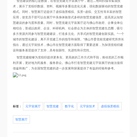
智慧建设的核心是数据，在智慧党建元宇宙展厅中，通过二维码扫描等集成技
术，展示了党组织数据、资料、视频等多重信息化元素，强化数据驱动的智慧党建
模式。同时，智慧展厅还提供了虚拟场景模拟、实景+虚拟、交互性等丰富的智慧
应用，使党员干部可以在展厅中亲身体验形式多样的智慧党建场景，提高其认知智
慧建设的参与度和质量。同时，智慧党建元宇宙展厅还与佛山市政府、企事业单位
相结合，形成以政府、企业、科研机构、社会群众为主体的智慧党建生态圈，吸引
多方资源共同参与智慧党建建设，打造多元化、共享式的智慧党建创新实践。“一个
城市的智慧化建设，离不开党建工作的指导和保障。”佛山市委党校党建研究所所长
指出，通过元宇宙技术，佛山市在智慧党建方面取得了重要进展，为加强党组织建
设和服务基层提供了支持，具有创新性、先进性和示范性。
智慧党建能够为党组织提供更务实、更高效的工作方式和手段，推动党的工作顺
利开展，更好地为民服务、服务群众。佛山市打造智慧党建元宇宙展厅的做法值得
借鉴和推广，为全国智慧党建的进一步发展和探索提供了有益的经验和参考。
标签：
元宇宙展厅
智慧党建
数字化
元宇宙技术
虚拟场景模拟
智慧展厅