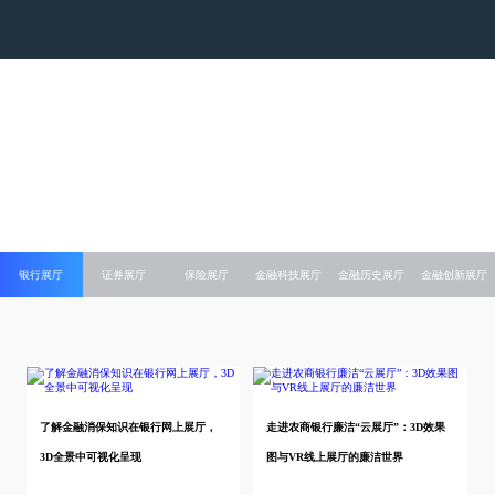
色多多在线下载,色多多视频在线观看,色多多下载污
版,色多多黄色视频APP下载安装
银行展厅
证券展厅
保险展厅
金融科技展厅
金融历史展厅
金融创新展厅
了解金融消保知识在银行网上展厅，
走进农商银行廉洁“云展厅”：3D效果
3D全景中可视化呈现
图与VR线上展厅的廉洁世界