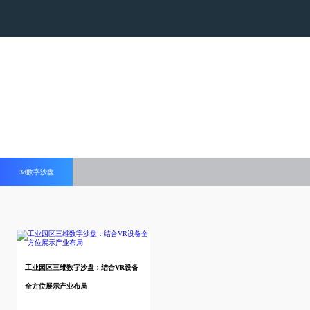
色多多在线下载,色多多视频在线观看,色多多下载污
版,色多多黄色视频APP下载安装
3d数字沙盘
工业园区三维数字沙盘：结合VR设备
全方位展示产业布局