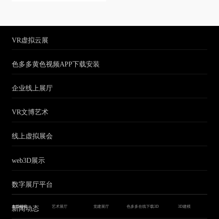
VR虚拟云展
色多多黄色视频APP下载安装
企业线上展厅
VR文博艺术
线上虚拟展会
web3D展示
数字展厅平台
新闻动态
友情链接
艺术展厅
党建展厅
色多多在线下载3D
3D建模