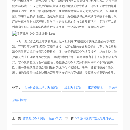
转化为线上展示，通过3D建模技术将展厅内的教育资源进行立体化呈现。这种创新
的展示形式，不仅使党员和群众能够随时随地接受教育培训，还增加了教育的趣味
性和互动性，激发了学习的积极性。3D建模技术的应用还为党员群众线上培训教育
展厅带来了更多的可能性。通过场景重建、角色模拟和互动式学习等技术手段，展
厅能够真实复制实际环境，让学习者身临其境地参与党建教育活动。学习者可以通
过虚拟互动方式与教学内容进行深入互动，强化学习效果，提高学习成效。
同时，党员群众线上培训教育展厅还可以利用3D建模技术实现资源的共享与交
流。不同展厅之间可以通过互联网连接，实现知识的传递和经验的共享，为党员和
群众提供更多学习资源和交流机会，促进全党干部群众的共同成长。总的来说，党
员群众线上培训教育展厅凭借3D建模技术的应用，为党建教育带来了全新的创新方
式。它不仅具有灵活性和便捷性，还能够提高教育资源的利用效率和学习的趣味
性，进一步推动党员群众培训教育的现代化和智能化。未来，随着科技的不断发
展，相信党员群众线上培训教育展厅将在党建教育创新中发挥越来越重要的作用。
标签：
党员群众线上培训教育展厅
线上教育展厅
3D建模技术
党员群
众培训展厅
上一篇:
智慧党员教育展厅：融合VR技术助力党建教育创新
下一篇:
VR虚拟技术打造无限延伸线上党员教育展厅，共享教育资源