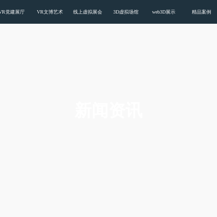
载污版,色多多黄色视频APP下载安装
VR党建展厅
VR文博艺术
线上虚拟展会
3D虚拟场馆
web3D展示
精品案例
新闻资讯