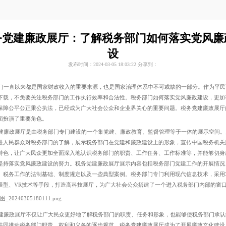
党建廉政展厅：了解税务部门如何落实党风
设
发布时间：2024-03-05 18:03:22
分享到：
直以来都是国家财政收入的重要来源，也是国家治理体系中不可或缺的一部分。作为平
载，不免要关注税务部门的工作执行效率和合法性。税务部门如何落实党风廉政建设，更
，保障公平公正秉公执法，已经成为广大社会公众和企业界关心的重要问题。税务党建廉政展厅的
扮演了重要角色。
政展厅是由税务部门专门建设的一个集党建、廉政教育、监督管理等于一体的展示空间
人民群众对税务部门的了解，展示税务部门在党建和廉政建设上的形象，宣传中国税务机
色，让广大民众更加全面深入地认识税务部门的职责、工作任务、工作标准等，并能够切
坚持落实党风廉政建设的努力。税务党建廉政展厅展示内容包括税务部门党建工作的开展情况
、税务工作的法制基础、制度规定以及一些典型案例。税务部门专门利用现代信息技术，采
三维模型、VR技术等手段，打造高科技展厅，为广大社会公众搭建了一个进入税务部门内部的窗口和平台
政展厅不仅让广大民众更好地了解税务部门的职责、任务和形象，也能够使税务部门承认缺点
，共同推动税务部门职责、权利和义务的逐步规范。税务党建廉政展厅成为了开展廉政文化建设