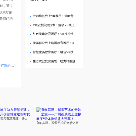
，通过
廉政展厅的
劳动模范线上VR展厅：领略劳模风采，传播劳模精神
的税务部门的
VR全景实拍技术：解锁VR线上党建展馆复刻党建展厅的技术密码
红色党建教育展厅：VR技术带你重温党员活动的历史记忆
党员群众线上培训教育展厅：3D建模技术助力党建教育创新
智慧党员教育展厅：融合VR技术助力党建教育创新
生态农业扶贫展馆：助力精准脱贫，让农民生活更美好！
R全景展厅
元宇宙展厅助力智慧党建，佛山市开创智慧党建新时代
身临其境，探索艺术的奇妙之旅——广州画展线上虚拟展厅VR体验馆盛大开幕！