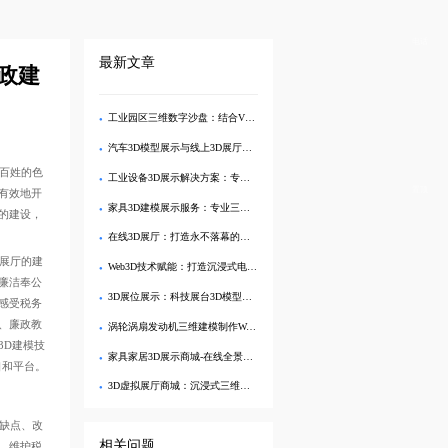
电话
最新文章
廉政建
工业园区三维数字沙盘：结合VR设备全方位展示产业布局
汽车3D模型展示与线上3D展厅一体化解决方案
民百姓的色
工业设备3D展示解决方案：专业三维建模与线上3D展示服务
置顶
加有效地开
家具3D建模展示服务：专业三维建模与线上展示一站式解决方案
建设，
在线3D展厅：打造永不落幕的家具品牌数字展馆
。展厅的建
Web3D技术赋能：打造沉浸式电商3D产品展示与线上购物体验
关廉洁奉公
3D展位展示：科技展台3D模型制作与现代展台数字展示
身感受税务
、廉政教
涡轮涡扇发动机三维建模制作Web3D展示
用3D建模技
家具家居3D展示商城-在线全景漫游，实景般搭配体验
。
3D虚拟展厅商城：沉浸式三维产品展示与采购新体验
、改
相关问题
、维护税