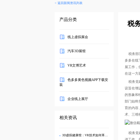
<
返回新闻资讯列表
产品分类
税务
线上虚拟展会
汽车3D展馆
税务部门一
多多在线下
VR文博艺术
展工作
在这一方面
色多多黄色视频APP下载安
税务党建廉
装
设旨在增进
的形象和特
企业线上展厅
部门始终
育的内容
术、
相关资讯
税务党建廉
3D虚拟健康馆：VR技术如何革新医疗健康科普
进工作