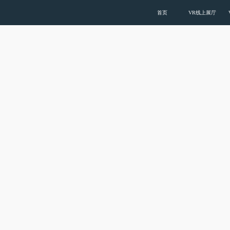
色多多在线下载,色多多视频在线观看,色多多下
首页
VR线上展厅