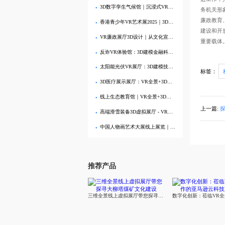
3D数字孪生气候馆｜沉浸式VR展示全球变暖科学数据
务机关形象
廉政教育
香港青少年VR艺术展2025｜3D全景虚拟展厅・在线艺术体验
建设和开放
VR廉政展厅3D设计｜从文化宣导到行为管控的沉浸式党建解决方案
重要载体
反诈VR体验馆：3D建模金融科普展厅，全景互动学防骗
太阳能光伏VR展厅：3D建模技术打造沉浸式光伏应用全景展示
标签：
3D医疗展示展厅：VR全景+3D建模赋能医疗器械数字化3D展示
线上生态教育馆｜VR全景+3D建模模拟自然生态，沉浸式环保教育
上一篇:
探
高端滑雪装备3D虚拟展厅 - VR全景线上展示助力品牌数字化营销
中国人物画艺术大展线上展览｜VR虚拟美术馆3D沉浸式观展
推荐产品
三维全景线上虚拟展厅带您探寻大柳塔煤矿文化建设