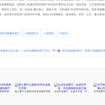
的重要载体。税务部门在建设和管理展厅的过程中秉持执法为民、稳妥有效、公开透明的原则
、增强员工党性，进一步发扬“廉洁奉公、服务大局、为民服务”的优秀传统作风。税务党建
，必将成为税务部门加强对外沟通、促进公民道德建设、建设规范、务实、公正、廉洁
。
税务党建廉政展厅
3D建模技术
三维模型
VR技术
索廉政文化之旅——企业党建廉政展厅开放！
下一篇:
深圳党建廉政展厅：利用三维建模技术打造的V
数字化创新：莅临VR全景制作的亚马逊云科技虚拟展厅
线上展厅之虚拟3D学生动漫艺术馆
企业互动展厅：走进元宇宙，开启虚拟的未来之旅