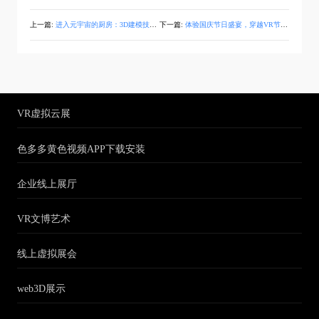
上一篇:
进入元宇宙的厨房：3D建模技术为您带来逼真的美食体验
下一篇:
体验国庆节日盛宴，穿越VR节日主题展，感受全景浸入式乐趣！
VR虚拟云展
色多多黄色视频APP下载安装
企业线上展厅
VR文博艺术
线上虚拟展会
web3D展示