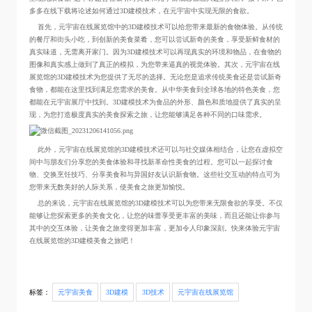
多多在线下载将论述如何通过3D建模技术，在元宇宙中实现无限的食欲。
首先，元宇宙在线展览馆中的3D建模技术可以给您带来最新的食物体验。从传统
的餐厅和街头小吃，到创新的美食菜肴，您可以尝试新奇的美食，享受新鲜食材的
真实味道，无需离开家门。因为3D建模技术可以再现真实的环境和物品，在食物的
图像和真实感上做到了真正的模拟，为您带来逼真的视觉体验。其次，元宇宙在线
展览馆的3D建模技术为您提供了无尽的选择。无论您是追求传统美食还是尝试新奇
食物，都能在这里找到满足您需求的美食。从中华美食到全球各地的特色美食，您
都能在元宇宙展厅中找到。3D建模技术为食品的外形、颜色和质地提供了真实的呈
现，为您打造极度真实的美食探索之旅，让您能够满足各种不同的口味需求。
此外，元宇宙在线展览馆的3D建模技术还可以与社交媒体相结合，让您在虚拟空
间中与朋友们分享您的美食体验和寻找新革命性美食的过程。您可以一起探讨食
物、交换烹饪技巧、分享美食和与异国好友认识新食物。这些社交互动的特点可为
您带来无数美好的人际关系，使美食之旅更加愉悦。
总的来说，元宇宙在线展览馆的3D建模技术可以为您带来无限食欲的享受。不仅
能够让您探索更多的美食文化，让您的味蕾享受更丰富的美味，而且还能让你参与
其中的交互体验，让美食之旅变得更加丰富，更加令人印象深刻。快来体验元宇宙
在线展览馆的3D建模美食之旅吧！
标签：
元宇宙美食
3D建模
3D技术
元宇宙在线展览馆