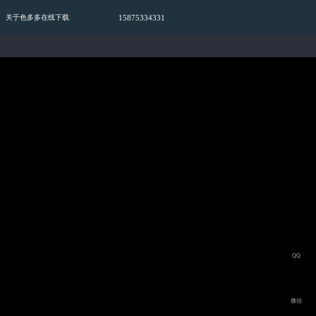
15875334331
关于色多多在线下载
QQ
微信