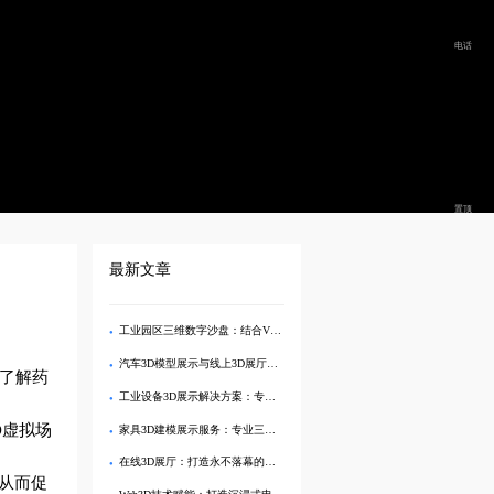
电话
置顶
最新文章
工业园区三维数字沙盘：结合VR设备全方位展示产业布局
汽车3D模型展示与线上3D展厅一体化解决方案
来了解药
工业设备3D展示解决方案：专业三维建模与线上3D展示服务
D虚拟场
家具3D建模展示服务：专业三维建模与线上展示一站式解决方案
在线3D展厅：打造永不落幕的家具品牌数字展馆
，从而促