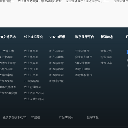
数字化创新：莅临VR全景制作的亚马逊云科技虚拟展厅
线上展厅之虚拟3D学生动漫艺术馆
企业互动展厅：走进元宇宙，开启虚拟的未来之旅
VR文博艺术
线上虚拟展会
web3D展示
数字展厅平台
新闻动态
VR文博艺术
线上展览会
3d产品展示
元宇宙展厅
官方公告
线上书画展
线上博览会
3d产品建模
实景复刻展厅
行业资讯
文物线上展厅
线上交易会
3d展示展厅
VR全景拍摄
技术分享
比赛作品展
线上交流会
3d展示商城
展厅3D建模
文博档案馆
线上广交会
3d展位展示
展厅模板制作
艺术展览馆
3D虚拟场馆
3d数字沙盘
3D历史博物馆
线上行业峰会
艺术馆VR实拍
线上产品发布会
线上人才招聘会
色多多在线下载3D
3D建模
产品3D展示
数字孪生