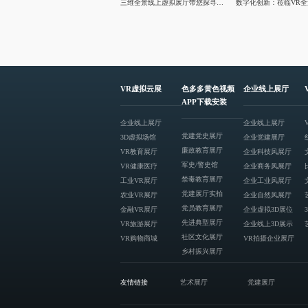
三维全景线上虚拟展厅带您探寻大柳塔煤矿文化建设
VR虚拟云展
色多多黄色视频
企业线上展厅
APP下载安装
企业线上展厅
企业线上展厅
党建党史展厅
3D虚拟场馆
企业党建展厅
廉政教育展厅
VR教育展厅
企业科技风展厅
军史/警史馆
VR健康医疗
企业商务风展厅
禁毒教育展厅
工业VR展厅
企业工业风展厅
党建展厅实拍
农业VR展厅
企业自然风展厅
党员教育展厅
金融VR展厅
企业虚拟3D展位
先进典型展厅
VR旅游展厅
企业线上3D展示
社区文化展厅
VR购物商城
VR拍摄企业展厅
乡村振兴展厅
友情链接
艺术展厅
党建展厅