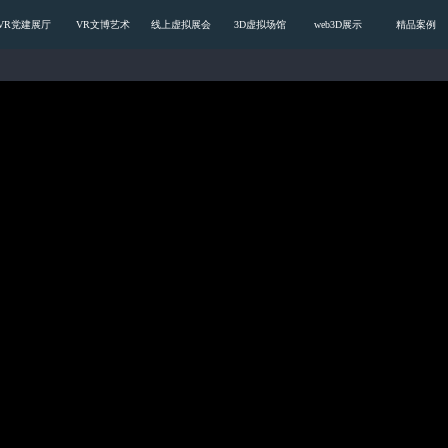
载污版,色多多黄色视频APP下载安装
VR党建展厅
VR文博艺术
线上虚拟展会
3D虚拟场馆
web3D展示
精品案例