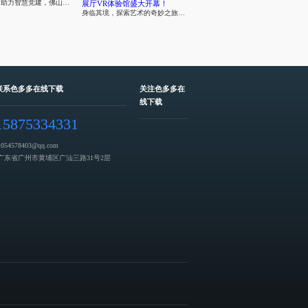
元宇宙展厅助力智慧党建，佛山市开创智慧党建新时代
身临其境，探索艺术的奇妙之旅——广州画展线上虚拟展厅VR体验馆盛大开幕！
联系色多多在线下载
关注色多多在
线下载
15875334331
1054578403@qq.com
广东省广州市黄埔区广汕三路31号2层