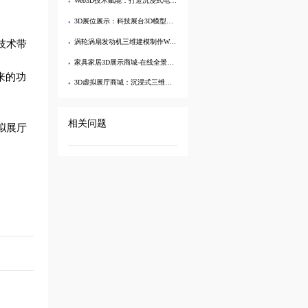
Web3D技术赋能：打造沉浸式电商3D产品展示与线上购物体验
3D展位展示：科技展台3D模型制作与现代展台数字展示
涡轮涡扇发动机三维建模制作Web3D展示
技术带
家具家居3D展示商城-在线全景漫游，实景般搭配体验
来的功
3D虚拟展厅商城：沉浸式三维产品展示与采购新体验
相关问题
拟展厅