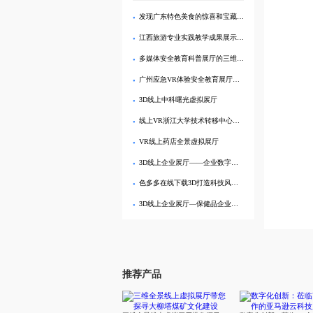
发现广东特色美食的惊喜和宝藏：体验3D线上虚拟展厅
江西旅游专业实践教学成果展示：VR旅游应用带你游遍江西！
多媒体安全教育科普展厅的三维建模技术教学掌握校园安全知识
广州应急VR体验安全教育展厅推出3D线上虚拟展厅
3D线上中科曙光虚拟展厅
线上VR浙江大学技术转移中心展厅：创新科技的便捷探索
VR线上药店全景虚拟展厅
3D线上企业展厅——企业数字现代科技展厅
色多多在线下载3D打造科技风线上虚拟企业展厅
3D线上企业展厅—保健品企业虚拟展厅在线展示
推荐产品