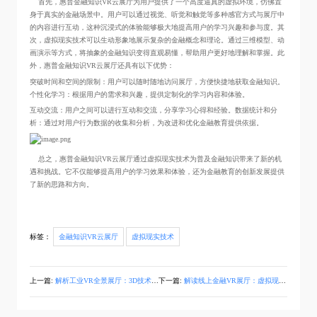
首先，惠普金融知识VR云展厅为用户提供了一个高度逼真的虚拟环境，仿佛置
身于真实的金融场景中。用户可以通过视觉、听觉和触觉等多种感官方式与展厅中
的内容进行互动，这种沉浸式的体验能够极大地提高用户的学习兴趣和参与度。其
次，虚拟现实技术可以生动形象地展示复杂的金融概念和理论。通过三维模型、动
画演示等方式，将抽象的金融知识变得直观易懂，帮助用户更好地理解和掌握。此
外，惠普金融知识VR云展厅还具有以下优势：
突破时间和空间的限制：用户可以随时随地访问展厅，方便快捷地获取金融知识。
个性化学习：根据用户的需求和兴趣，提供定制化的学习内容和体验。
互动交流：用户之间可以进行互动和交流，分享学习心得和经验。数据统计和分
析：通过对用户行为数据的收集和分析，为改进和优化金融教育提供依据。
总之，惠普金融知识VR云展厅通过虚拟现实技术为普及金融知识带来了新的机
遇和挑战。它不仅能够提高用户的学习效果和体验，还为金融教育的创新发展提供
了新的思路和方向。
标签：
金融知识VR云展厅
虚拟现实技术
上一篇:
解析工业VR全景展厅：3D技术与3D建模技术的创新融合优势
下一篇:
解读线上金融VR展厅：虚拟现实技术与三维模型、3D建模的有机结合