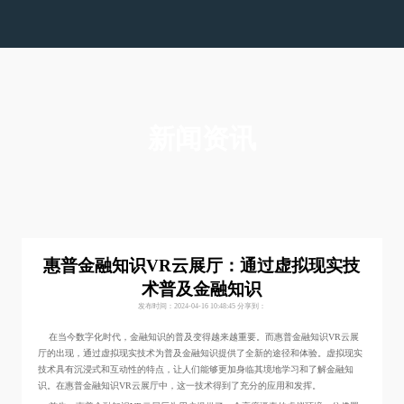
色多多在线下载,色多多视频在线观看,色多多下载污
版,色多多黄色视频APP下载安装
新闻资讯
惠普金融知识VR云展厅：通过虚拟现实技
术普及金融知识
发布时间：2024-04-16 10:48:45
分享到：
在当今数字化时代，金融知识的普及变得越来越重要。而惠普金融知识VR云展
厅的出现，通过虚拟现实技术为普及金融知识提供了全新的途径和体验。虚拟现实
技术具有沉浸式和互动性的特点，让人们能够更加身临其境地学习和了解金融知
识。在惠普金融知识VR云展厅中，这一技术得到了充分的应用和发挥。