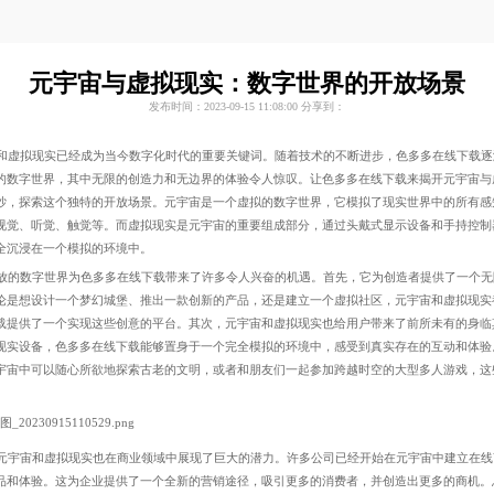
元宇宙与虚拟现实：数字世界的开放场景
发布时间：2023-09-15 11:08:00
分享到：
虚拟现实已经成为当今数字化时代的重要关键词。随着技术的不断进步，色多多在线下载
数字世界，其中无限的创造力和无边界的体验令人惊叹。让色多多在线下载来揭开元宇宙
，探索这个独特的开放场景。元宇宙是一个虚拟的数字世界，它模拟了现实世界中的所有
括视觉、听觉、触觉等。而虚拟现实是元宇宙的重要组成部分，通过头戴式显示设备和手持控制器
沉浸在一个模拟的环境中。
数字世界为色多多在线下载带来了许多令人兴奋的机遇。首先，它为创造者提供了一个
。不论是想设计一个梦幻城堡、推出一款创新的产品，还是建立一个虚拟社区，元宇宙和虚拟
提供了一个实现这些创意的平台。其次，元宇宙和虚拟现实也给用户带来了前所未有的身临其境
实设备，色多多在线下载能够置身于一个完全模拟的环境中，感受到真实存在的互动和体验
，在元宇宙中可以随心所欲地探索古老的文明，或者和朋友们一起参加跨越时空的大型多人游戏，
元宇宙和虚拟现实也在商业领域中展现了巨大的潜力。许多公司已经开始在元宇宙中建立在线商店
和体验。这为企业提供了一个全新的营销途径，吸引更多的消费者，并创造出更多的商机。总