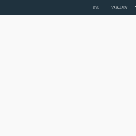
色多多在线下载,色多多视频在线观看,色多多下
首页
VR线上展厅