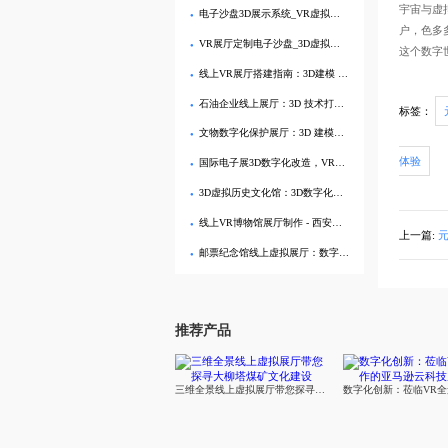
宇宙与虚拟
电子沙盘3D展示系统_VR虚拟展厅定制_企业数字化展示​
户
VR展厅定制电子沙盘_3D虚拟展示解决方案_沉浸式体验
这个数字世
线上VR展厅搭建指南：3D建模 + 全景交互，企业数字化展示新趋势
石油企业线上展厅：3D 技术打造全产业链数字孪生​
标签：
文物数字化保护展厅：3D 建模与沉浸式文物展示技术深度解析
体验
国际电子展3D数字化改造，VR全景展厅助力品牌全球化
3D虚拟历史文化馆：3D数字化还原深度解读历史文化
线上VR博物馆展厅制作 - 西安地区文化遗产数字化展示服务
上一篇:
邮票纪念馆线上虚拟展厅：数字化展示邮票历史，沉浸式体验文化魅力
推荐产品
三维全景线上虚拟展厅带您探寻大柳塔煤矿文化建设