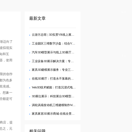
电话
最新文章
云游方志馆 | 3D实景VR线上展厅，畅览地方文史
逐渐迈向了
工业园区三维数字沙盘：结合VR设备全方位展示产业布局
与虚拟现实
汽车3D模型展示与线上3D展厅一体化解决方案
感知和互
置顶
，使用
工业设备3D展示解决方案：专业三维建模与线上3D展示服务
家具3D建模展示服务：专业三维建模与线上展示一站式解决方案
无限的创作
在线3D展厅：打造永不落幕的家具品牌数字展馆
现实都为色多
感。
Web3D技术赋能：打造沉浸式电商3D产品展示与线上购物体验
。想象一
3D展位展示：科技展台3D模型制作与现代展台数字展示
这些都是可
涡轮涡扇发动机三维建模制作Web3D展示
家具家居3D展示商城-在线全景漫游，实景般搭配体验
，提
之，元
相关问题