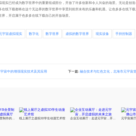
现实已经成为数字世界中的重要组成部分，开放了许多创新和令人兴奋的场景。无论是创
，色多多在线下载都将在这个无边界的数字世界中享受到前所未有的乐趣和机遇。让色多多在线下
界，开启属于色多多在线下载自己的开放场景。
元宇宙虚拟现实
数字化
数字世界
虚拟的数字世界
现实设备
手持控制器
元宇宙中的增强现实技术及其应用
下一篇:
融合技术与红色文化，北海市元宇宙党建红色文
数字化创新：莅临VR全景制作的亚马逊云科技虚拟展厅
线上展厅之虚拟3D学生动漫艺术馆
企业互动展厅：走进元宇宙，开启虚拟的未来之旅