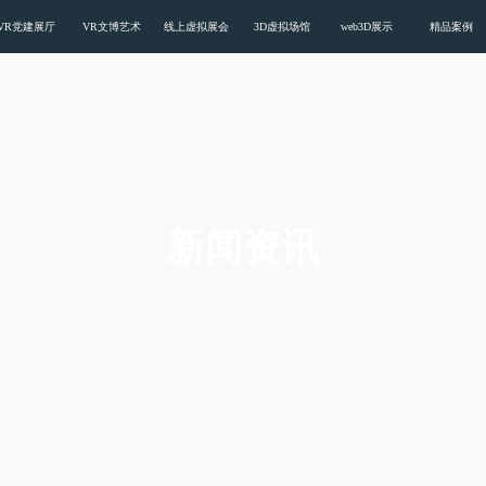
载污版,色多多黄色视频APP下载安装
VR党建展厅
VR文博艺术
线上虚拟展会
3D虚拟场馆
web3D展示
精品案例
新闻资讯