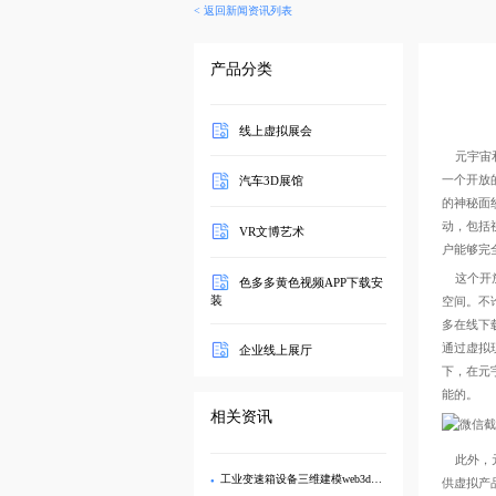
<
返回新闻资讯列表
产品分类
线上虚拟展会
元宇宙和
一个开放的
汽车3D展馆
的神秘面纱
动，包
VR文博艺术
户能够完全
这个开放的
色多多黄色视频APP下载安
装
空间
多在线下载
通过虚拟现
企业线上展厅
下
能的。
相关资讯
此外，
工业变速箱设备三维建模web3d可视化数字化3d展示
供虚拟产品