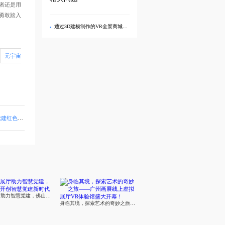
造者还是用
载勇敢踏入
通过3D建模制作的VR全景商城实现虚拟现实线上购物有什么优势？
元宇宙
化展厅亮相
元宇宙展厅助力智慧党建，佛山市开创智慧党建新时代
身临其境，探索艺术的奇妙之旅——广州画展线上虚拟展厅VR体验馆盛大开幕！